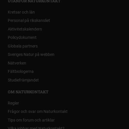
UTANFÖR NATURKONTAKT
Kretsar och län
Personal på rikskansliet
Aktivitetskalendern
Policydokument
Globala partners
Sveriges Natur på webben
Nätverken
Fältbiologerna
Studiefrämjandet
OM NATURKONTAKT
Regler
Frågor och svar om Naturkontakt
Tips om forum och artiklar
Vilka jobbar med Naturkontakt?