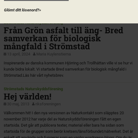
Glömt ditt lösenord?»
Strömstads Naturskyddsförening
Från Grön asfalt till äng- Bred
samverkan för biologisk
mångfald i Strömstad
13 april, 2024
Maria Kuylenstierna
Inspirerarde av danska kommunen Hjörring och Trollhättan ville vi se hur vi
kunde bidra lokalt. Vi startade Bred samverkan för biologisk mångfald i
Strömstad.Läs här vårt nyhetsbrev.
Strömstads Naturskyddsförening
Hej världen!
30 maj, 2013
riksforeningen
Välkommen hit! I den nya versionen av Naturkontakt som släpptes 20
november 2012 har varje del av Naturskyddsföreningen fått en egen
startsida. Det går att publicera texter, material eller bara ha sidan som
startsida för de grupper som berör kretsen/länsförbundet/nätverket. Det är
enkelt att använda och fungerar som en vanlig wordpress-blogg. Om du är