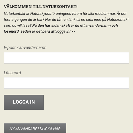
VÄLKOMMEN TILL NATURKONTAKT!
Naturkontakt är Naturskyddsföreningens forum för alla medlemmar. Är det
första gången du är här? Har du fått en länk till en sida inne på Naturkontakt
som du vill läsa?
På den här sidan skaffar du ett användarnamn och
lösenord, sedan är det bara att logga in!
>>
MENY
E-post / användarnamn
HEM
FÖRENINGEN
STRÖMSTADS NATURSKYDDSFÖRENING
START
LÄGG TILL EN TEXT HÄR PÅ SIDAN
FORUM
Lösenord
FÖRENINGEN
INFO & MATERIAL
NY ANVÄNDARE? KLICKA HÄR